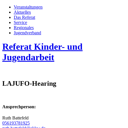
Veran­staltungen
Aktuelles
Das Referat
Service
Regionales
Jugend­­ver­band
Referat Kinder- und
Jugendarbeit
LAJUFO-Hearing
Ansprechperson:
Ruth Battefeld
056193781925