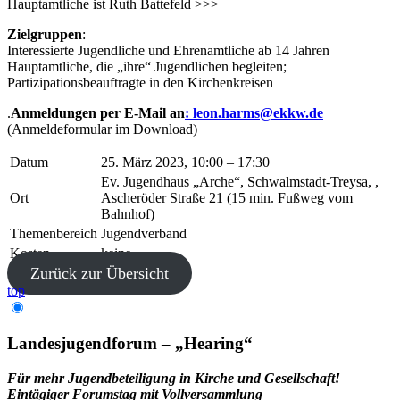
Hauptamtliche ist Ruth Battefeld >>>
Zielgruppen
:
Interessierte Jugendliche und Ehrenamtliche ab 14 Jahren
Hauptamtliche, die „ihre“ Jugendlichen begleiten;
Partizipationsbeauftragte in den Kirchenkreisen
.
Anmeldungen per E-Mail an
: leon.harms@ekkw.de
(Anmeldeformular im Download)
Datum
25. März 2023, 10:00 – 17:30
Ev. Jugendhaus „Arche“, Schwalmstadt-Treysa, ,
Ort
Ascheröder Straße 21 (15 min. Fußweg vom
Bahnhof)
Themenbereich
Jugendverband
Kosten
keine
Zurück zur Übersicht
top
Landesjugendforum – „Hearing“
Für mehr Jugendbeteiligung in Kirche und Gesellschaft!
Eintägiger Forumstag mit Vollversammlung