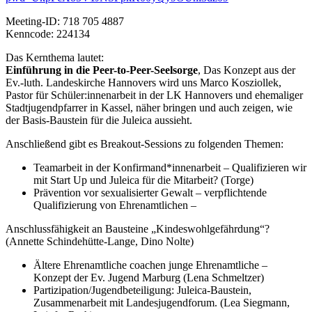
Meeting-ID: 718 705 4887
Kenncode: 224134
Das Kernthema lautet:
Einführung in die Peer-to-Peer-Seelsorge
, Das Konzept aus der
Ev.-luth. Landeskirche Hannovers wird uns Marco Kosziollek,
Pastor für Schüler:innenarbeit in der LK Hannovers und ehemaliger
Stadtjugendpfarrer in Kassel, näher bringen und auch zeigen, wie
der Basis-Baustein für die Juleica aussieht.
Anschließend gibt es Breakout-Sessions zu folgenden Themen:
Teamarbeit in der Konfirmand*innenarbeit – Qualifizieren wir
mit Start Up und Juleica für die Mitarbeit? (Torge)
Prävention vor sexualisierter Gewalt – verpflichtende
Qualifizierung von Ehrenamtlichen –
Anschlussfähigkeit an Bausteine „Kindeswohlgefährdung“?
(Annette Schindehütte-Lange, Dino Nolte)
Ältere Ehrenamtliche coachen junge Ehrenamtliche –
Konzept der Ev. Jugend Marburg (Lena Schmeltzer)
Partizipation/Jugendbeteiligung: Juleica-Baustein,
Zusammenarbeit mit Landesjugendforum. (Lea Siegmann,