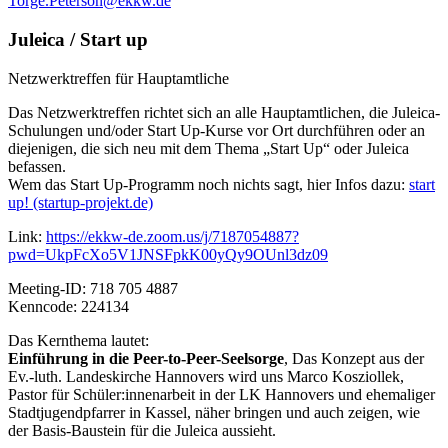
Torge.Peterson@ekkw.de
Juleica / Start up
Netzwerktreffen für Hauptamtliche
Das Netzwerktreffen richtet sich an alle Hauptamtlichen, die Juleica-
Schulungen und/oder Start Up-Kurse vor Ort durchführen oder an
diejenigen, die sich neu mit dem Thema „Start Up“ oder Juleica
befassen.
Wem das Start Up-Programm noch nichts sagt, hier Infos dazu:
start
up! (startup-projekt.de)
Link:
https://ekkw-de.zoom.us/j/7187054887?
pwd=UkpFcXo5V1JNSFpkK00yQy9OUnl3dz09
Meeting-ID: 718 705 4887
Kenncode: 224134
Das Kernthema lautet:
Einführung in die Peer-to-Peer-Seelsorge
, Das Konzept aus der
Ev.-luth. Landeskirche Hannovers wird uns Marco Kosziollek,
Pastor für Schüler:innenarbeit in der LK Hannovers und ehemaliger
Stadtjugendpfarrer in Kassel, näher bringen und auch zeigen, wie
der Basis-Baustein für die Juleica aussieht.